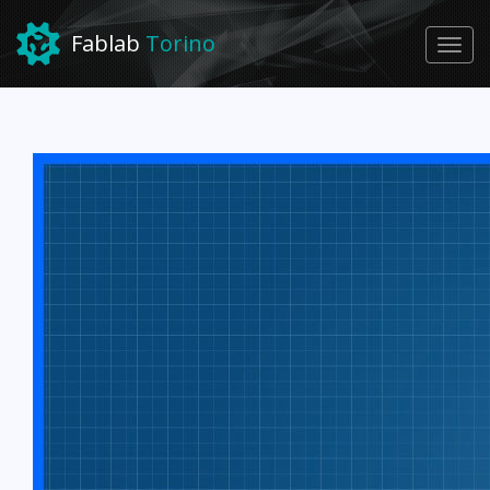
Fablab
Torino