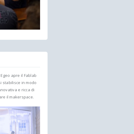
 Egeo apre il Fablab
si stabilisce in modo
nnovativa e ricca di
tare il makerspace.