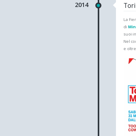
2014
Tori
La Fie
di
Min
suoi i
Nel co
e oltre