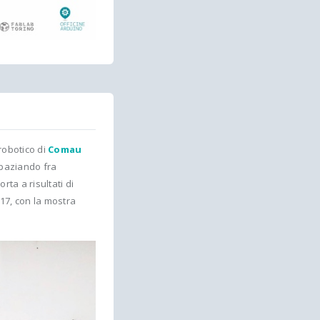
 robotico di
Comau
Spaziando fra
rta a risultati di
017, con la mostra