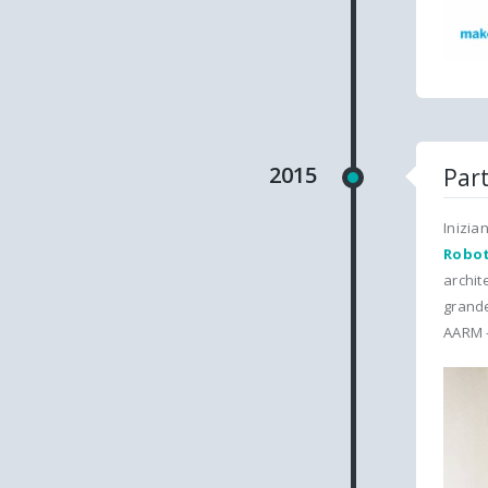
2015
Par
Inizia
Robot
archit
grande
AARM -