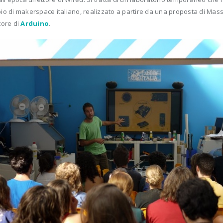
o di makerspace italiano, realizzato a partire da una proposta di Mass
tore di
Arduino
.