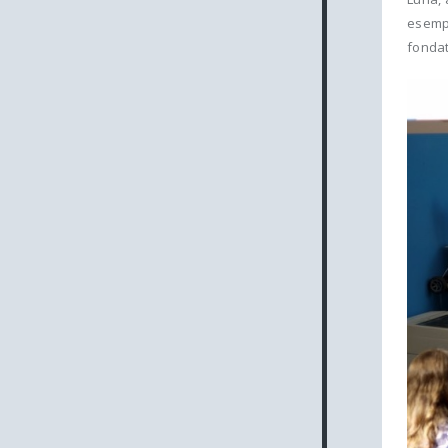
esempi
fonda