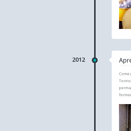
2012
Apr
Come p
Torino
perman
fermen