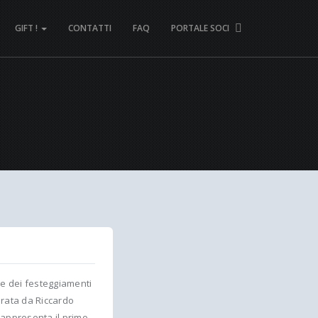
GIFT !
CONTATTI
FAQ
PORTALE SOCI
e dei festeggiamenti
urata da Riccardo
rappresenta il primo