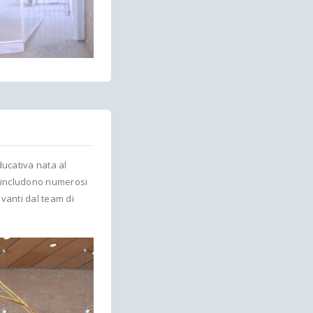
ducativa nata al
tà includono numerosi
avanti dal team di