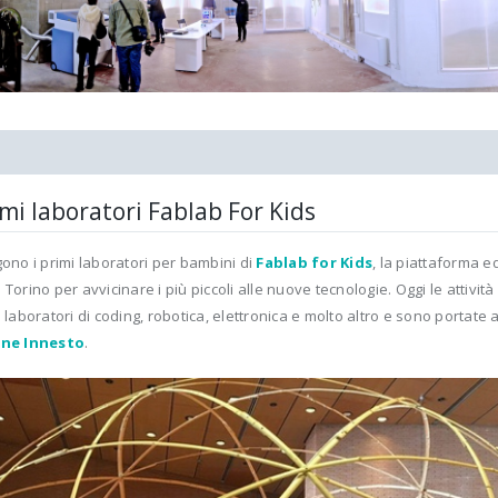
imi laboratori Fablab For Kids
gono i primi laboratori per bambini di
Fablab for Kids
, la piattaforma e
 Torino per avvicinare i più piccoli alle nuove tecnologie. Oggi le attivi
e laboratori di coding, robotica, elettronica e molto altro e sono portate 
ine Innesto
.