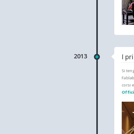
2013
I pr
Si ten
Fablab
corsi 
Offic