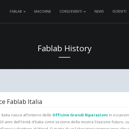
FABLAB
MACCHINE
CORSI/EVENTI
NEWS
ISCRIVITI
Fablab History
e Fablab Italia
 Italia nasce all'interno delle
Officine Grandi Riparazioni
in occasion
150 anni dell'Unità d'Italia come sezione della mostra Stazione Futuro, c
all'epoca direttore di Wired. Si tratta di un laboratorio temporaneo che 