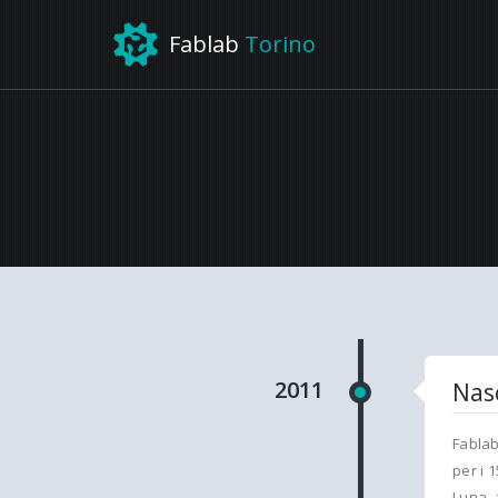
Fablab
Torino
2011
Nasc
Fablab
per i 
Luna, 